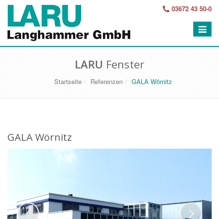
03672 43 50-0
Menü
aufkla
LARU
Fenster
Startseite
Referenzen
GALA Wörnitz
GALA Wörnitz